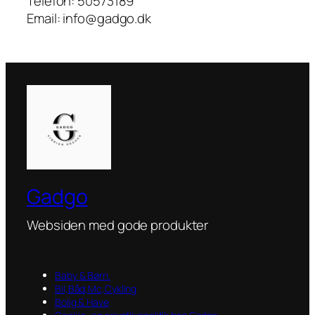
Telefon: 50573189
Email: info@gadgo.dk
Gadgo
Websiden med gode produkter
Baby & Børn.
Bil,Båd,Mc,Cykling
Bolig & Have