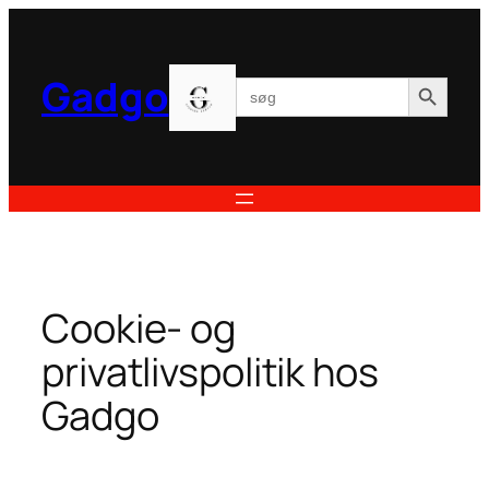
Spring
til
indhold
Search Button
Gadgo
Search
for:
Cookie- og
privatlivspolitik hos
Gadgo