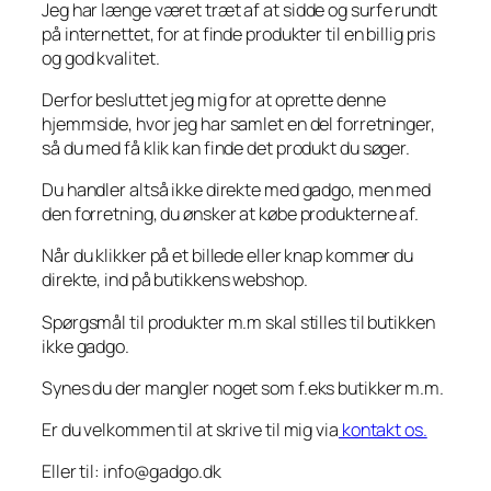
Jeg har længe været træt af at sidde og surfe rundt
på internettet, for at finde produkter til en billig pris
og god kvalitet.
Derfor besluttet jeg mig for at oprette denne
hjemmside, hvor jeg har samlet en del forretninger,
så du med få klik kan finde det produkt du søger.
Du handler altså ikke direkte med gadgo, men med
den forretning, du ønsker at købe produkterne af.
Når du klikker på et billede eller knap kommer du
direkte, ind på butikkens webshop.
Spørgsmål til produkter m.m skal stilles til butikken
ikke gadgo.
Synes du der mangler noget som f.eks butikker m.m.
Er du velkommen til at skrive til mig via
kontakt os.
Eller til: info@gadgo.dk