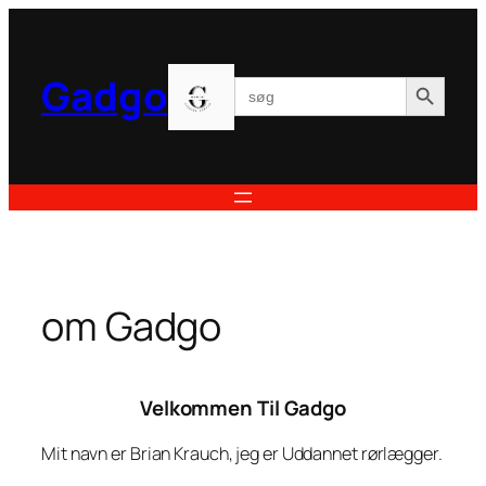
Spring
til
indhold
Search Button
Gadgo
Search
for:
om Gadgo
Velkommen Til Gadgo
Mit navn er Brian Krauch, jeg er Uddannet rørlægger.