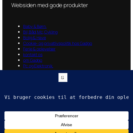
Websiden med gode produkter
Baby & Børn.
Bil,Båd,Mc,Cykling
Bolig & Have
Cookie- og privatlivspolitik hos Gadgo
Ferie & oplevelser
kontakt os
om Gadgo
Pc og Elektronik.
Persondata politik
Velkommen til Shoppen
V/Brian Krauch
Gennemløbet 15
4571 Grevinge
CVR. 38338455
Designed by B rian Krauch