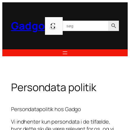
Spring
til
indhold
Search Button
Gadgo
Search
for:
Persondata politik
Persondatapolitik hos Gadgo
Vi indhenter kun persondata i de tilfælde,
hvor dette skulle være relevant for os, og vi